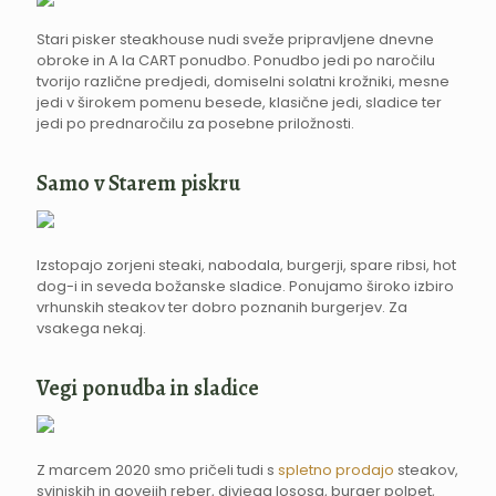
Stari pisker steakhouse nudi sveže pripravljene dnevne
obroke in A la CART ponudbo. Ponudbo jedi po naročilu
tvorijo različne predjedi, domiselni solatni krožniki, mesne
jedi v širokem pomenu besede, klasične jedi, sladice ter
jedi po prednaročilu za posebne priložnosti.
Samo v Starem piskru
Izstopajo zorjeni steaki, nabodala, burgerji, spare ribsi, hot
dog-i in seveda božanske sladice. Ponujamo široko izbiro
vrhunskih steakov ter dobro poznanih burgerjev. Za
vsakega nekaj.
Vegi ponudba in sladice
Z marcem 2020 smo pričeli tudi s
spletno prodajo
steakov,
svinjskih in govejih reber, divjega lososa, burger polpet,