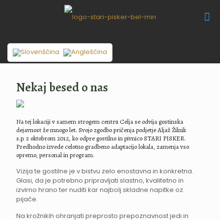
Nekaj besed o nas
Na tej lokaciji v samem strogem centru Celja se odvija gostinska
dejavnost že mnogo let. Svojo zgodbo pričenja podjetje Aljaž Žilnik
s.p. z oktobrom 2012, ko odpre gostilno in pivnico STARI PISKER.
Predhodno izvede celotno gradbeno adaptacijo lokala, zamenja vso
opremo, personal in program.
Vizija te gostilne je v bistvu zelo enostavna in konkretna.
Glasi, da je potrebno pripravljati slastno, kvalitetno in
izvirno hrano ter nuditi kar najbolj skladne napitke oz.
pijače.
Na krožnikih ohranjati preprosto prepoznavnost jedi in