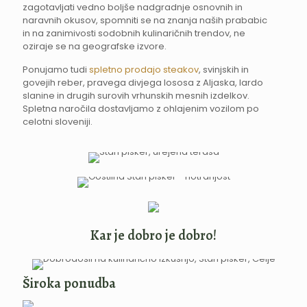
zagotavljati vedno boljše nadgradnje osnovnih in
naravnih okusov, spomniti se na znanja naših prababic
in na zanimivosti sodobnih kulinaričnih trendov, ne
oziraje se na geografske izvore.
Ponujamo tudi
spletno prodajo steakov
, svinjskih in
govejih reber, pravega divjega lososa z Aljaska, lardo
slanine in drugih surovih vrhunskih mesnih izdelkov.
Spletna naročila dostavljamo z ohlajenim vozilom po
celotni sloveniji.
Kar je dobro je dobro!
Široka ponudba