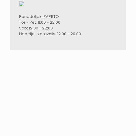
Ponedeljek: ZAPRTO
Tor - Pet: 11:00 - 22:00
Sob: 12:00 - 22:00
Nedelja in prazniki: 12:00 - 20:00
Selten hat uns ein Restaurant so
überzeugt wie das Stari Pisker.
Schon beim Servieren des Tomahawk-
Steaks war klar, dass hier nicht einfach nur
Essen auf den Tisch kommt. Die
Flambieraktion direkt am Platz war ein
echter Hingucker, aber das Beste kam