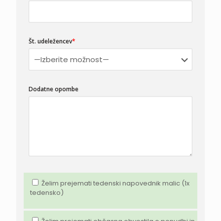
Št. udeležencev
*
Dodatne opombe
Želim prejemati tedenski napovednik malic (1x
tedensko)