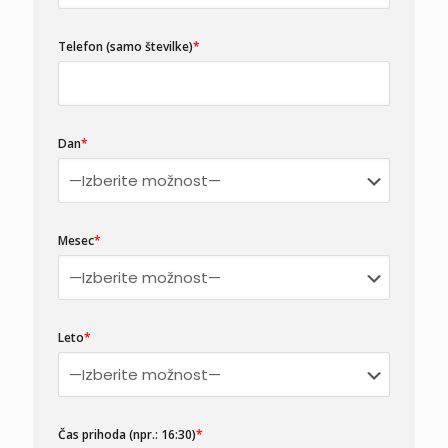
v
e
t
Telefon
(samo številke)
*
h
i
s
f
i
Dan
*
e
l
d
e
m
Mesec
*
p
t
y
.
Leto
*
Čas prihoda (npr.: 16:30)
*