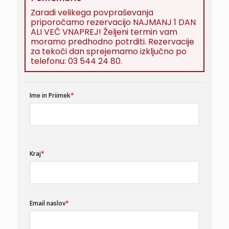
Zaradi velikega povpraševanja
priporočamo rezervacijo NAJMANJ 1 DAN
ALI VEČ VNAPREJ! Željeni termin vam
moramo predhodno potrditi. Rezervacije
za tekoči dan sprejemamo izključno po
telefonu: 03 544 24 80.
Ime in Priimek
*
P
Kraj
*
l
e
a
s
e
l
Email naslov
*
e
a